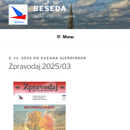
Přejít
BESEDA
k
Český krajanský spolek
obsahu
webu
Menu
PUBLIKOVÁNO
2. 11. 2025
OD
ZUZANA GJERDINGEN
Zpravodaj 2025/03