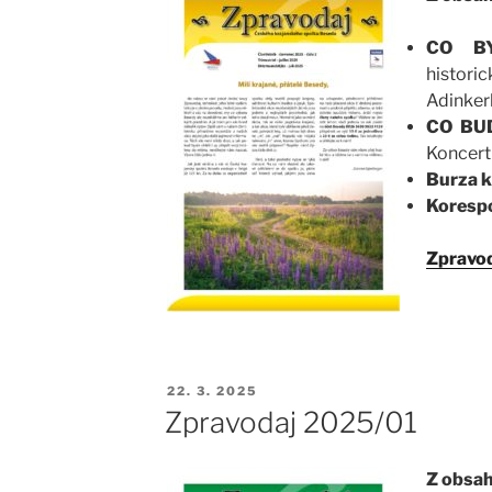
CO B
histori
Adinkerk
CO BU
Koncert
Burza k
Koresp
Zpravod
PUBLIKOVÁNO
22. 3. 2025
Zpravodaj 2025/01
Z obsah