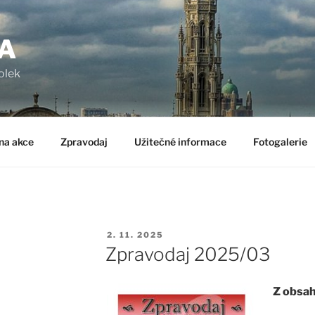
A
olek
na akce
Zpravodaj
Užitečné informace
Fotogalerie
PUBLIKOVÁNO
2. 11. 2025
Zpravodaj 2025/03
Z obsah