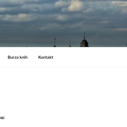
Burza knih
Kontakt
u: