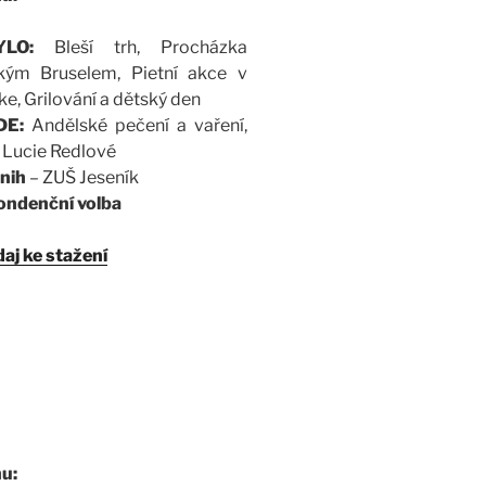
YLO:
Bleší trh, Procházka
ckým Bruselem, Pietní akce v
e, Grilování a dětský den
DE:
Andělské pečení a vaření,
 Lucie Redlové
nih
– ZUŠ Jeseník
ondenční vo
lba
aj ke stažení
u: