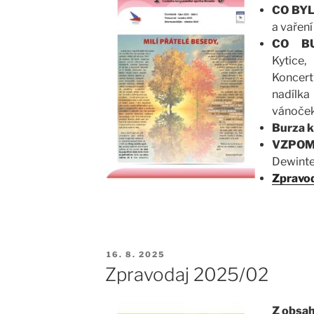
CO BYL
a vaření
CO B
Kytice,
Koncer
nadílka
vánoče
Burza k
VZPO
Dewinte
Zpravod
PUBLIKOVÁNO
16. 8. 2025
Zpravodaj 2025/02
Z obsah