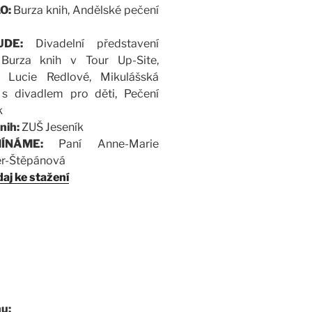
O:
Burza knih, Andělské pečení
UDE:
Divadelní představení
 Burza knih v Tour Up-Site,
t Lucie Redlové, Mikulášská
 s divadlem pro děti, Pečení
k
nih:
ZUŠ Jeseník
MÍNÁME:
Paní Anne-Marie
r-Štěpánová
aj ke stažení
u: