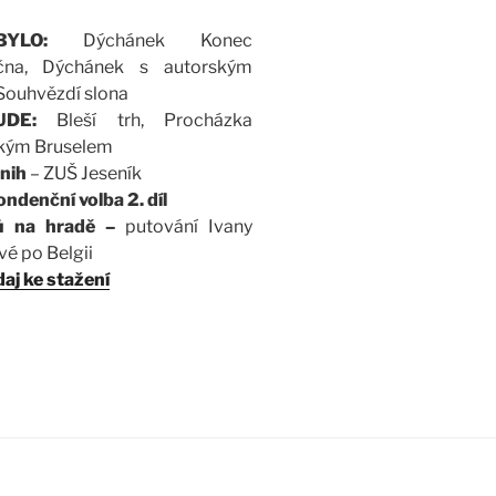
BYLO:
Dýchánek Konec
čna, Dýchánek s autorským
Souhvězdí slona
UDE:
Bleší trh, Procházka
ckým Bruselem
nih
– ZUŠ Jeseník
ondenční vo
lba 2. díl
řů na hradě –
putování Ivany
vé po Belgii
aj ke stažení