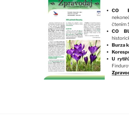
CO 
nekone
čtením 
CO B
histori
Burza k
Koresp
U rytí
Finduro
Zpravod