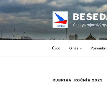
Přejít
k
BESED
obsahu
webu
Český krajanský sp
Úvod
O nás
Pozvánky 
RUBRIKA:
ROČNÍK 2025