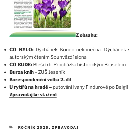
Z obsahu:
CO BYLO:
Dýchánek Konec nekonečna, Dýchánek s
autorským čtením Souhvězdí slona
CO BUDE:
Bleší trh, Procházka historickým Bruselem
Burza knih
– ZUŠ Jeseník
Korespondenční vo
lba 2. díl
U rytířů na hradě –
putování Ivany Findurové po Belgii
Zpravodaj ke stažení
RUBRIKY
ROČNÍK 2025
,
ZPRAVODAJ