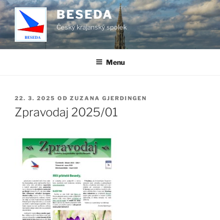
Přejít
BESEDA
k
Český krajanský spolek
obsahu
webu
Menu
PUBLIKOVÁNO
22. 3. 2025
OD
ZUZANA GJERDINGEN
Zpravodaj 2025/01