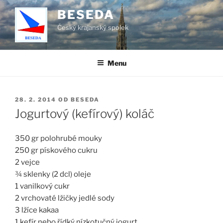
Přejít
BESEDA
k
Český krajanský spolek
obsahu
webu
Menu
PUBLIKOVÁNO
28. 2. 2014
OD
BESEDA
Jogurtový (kefírový) koláč
350 gr polohrubé mouky
250 gr pískového cukru
2 vejce
¾ sklenky (2 dcl) oleje
1 vanilkový cukr
2 vrchovaté lžičky jedlé sody
3 lžíce kakaa
1 kefír nebo řídký nízkotučný jogurt