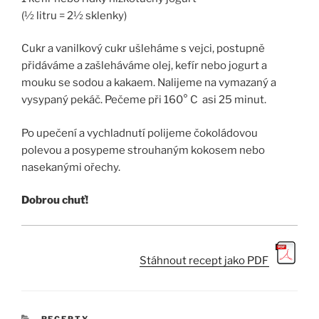
(½ litru = 2½ sklenky)
Cukr a vanilkový cukr ušleháme s vejci, postupně
přidáváme a zašleháváme olej, kefír nebo jogurt a
mouku se sodou a kakaem. Nalijeme na vymazaný a
vysypaný pekáč. Pečeme při 160° C asi 25 minut.
Po upečení a vychladnutí polijeme čokoládovou
polevou a posypeme strouhaným kokosem nebo
nasekanými ořechy.
Dobrou chuť!
Stáhnout recept jako PDF