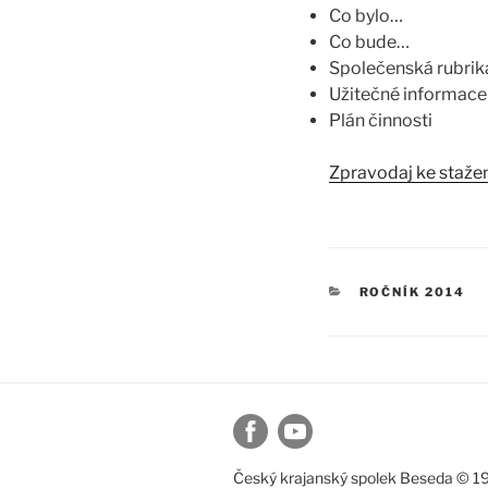
Co bylo…
Co bude…
Společenská rubrik
Užitečné informace
Plán činnosti
Zpravodaj ke staže
RUBRIKY
ROČNÍK 2014
Český krajanský spolek Beseda © 