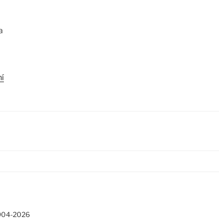
a
ní
1904-2026