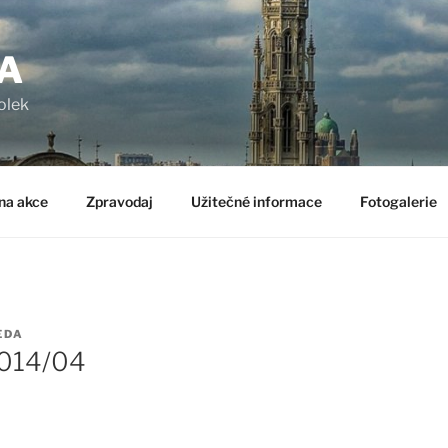
A
olek
na akce
Zpravodaj
Užitečné informace
Fotogalerie
EDA
2014/04