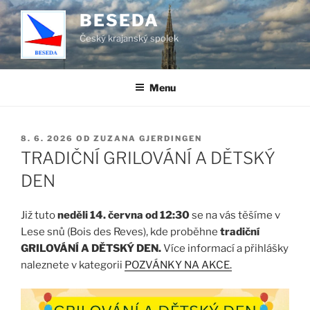
Přejít
BESEDA
k
Český krajanský spolek
obsahu
webu
Menu
PUBLIKOVÁNO
8. 6. 2026
OD
ZUZANA GJERDINGEN
TRADIČNÍ GRILOVÁNÍ A DĚTSKÝ
DEN
Již tuto
neděli 14. června od 12:30
se na vás těšíme v
Lese snů (Bois des Reves), kde proběhne
tradiční
GRILOVÁNÍ A DĚTSKÝ DEN.
Více informací a přihlášky
naleznete v kategorii
POZVÁNKY NA AKCE.