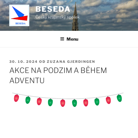
Přejít
BESEDA
k
Český krajanský spolek
obsahu
webu
Menu
PUBLIKOVÁNO
30. 10. 2024
OD
ZUZANA GJERDINGEN
AKCE NA PODZIM A BĚHEM
ADVENTU