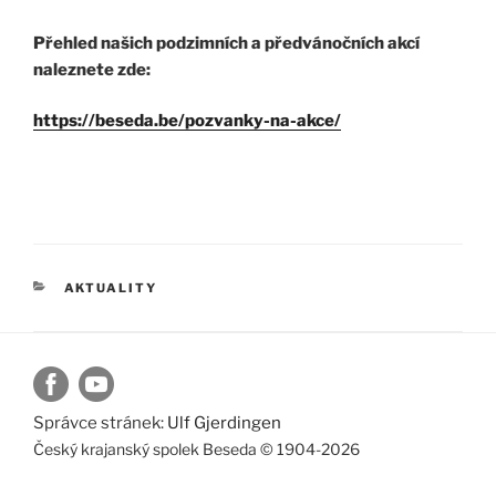
Přehled našich podzimních a předvánočních akcí
naleznete zde:
https://beseda.be/pozvanky-na-akce/
RUBRIKY
AKTUALITY
Správce stránek:
Ulf Gjerdingen
Český krajanský spolek Beseda © 1904-2026