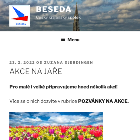
Přejít
BESEDA
k
Český krajanský spolek
obsahu
webu
Menu
PUBLIKOVÁNO
23. 2. 2022
OD
ZUZANA GJERDINGEN
AKCE NA JAŘE
Pro malé i velké připravujeme hned několik akcí!
Více se o nich dozvíte v rubrice
POZVÁNKY NA AKCE.