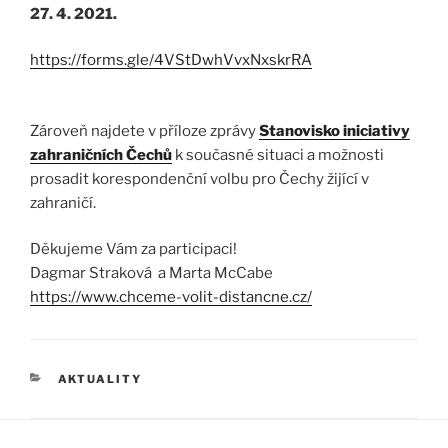
27. 4. 2021.
https://forms.gle/4VStDwhVvxNxskrRA
Zároveň najdete v příloze zprávy
Stanovisko iniciativy
zahraničních Čechů
k současné situaci a možnosti
prosadit korespondenční volbu pro Čechy žijící v
zahraničí.
Děkujeme Vám za participaci!
Dagmar Straková a Marta McCabe
https://www.chceme-volit-distancne.cz/
RUBRIKY
AKTUALITY