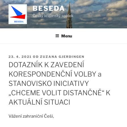
Přejít
BESEDA
k
Český krajanský spolek
obsahu
webu
Menu
PUBLIKOVÁNO
23. 4. 2021
OD
ZUZANA GJERDINGEN
DOTAZNÍK K ZAVEDENÍ
KORESPONDENČNÍ VOLBY a
STANOVISKO INICIATIVY
„CHCEME VOLIT DISTANČNĚ“ K
AKTUÁLNÍ SITUACI
Vážení zahraniční Češi,