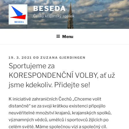
Přejít
BESEDA
k
Český krajanský spolek
obsahu
webu
Menu
PUBLIKOVÁNO
19. 3. 2021
OD
ZUZANA GJERDINGEN
Sportujeme za
KORESPONDENČNÍ VOLBY, ať už
jsme kdekoliv. Přidejte se!
K iniciativě zahraničních Čechů „Chceme volit
distančně“ se za svoji krátkou existenci připojilo
neuvěřitelné množství krajanů, krajanských spolků,
významných vědců, umělců i sportovců žijících po
celém světě.
Máme společnou vizi a společný cíl.