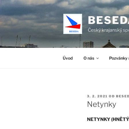
Přejít
k
BESED
obsahu
webu
Český krajanský sp
Úvod
O nás
Pozvánky 
PUBLIKOVÁNO
3. 2. 2021
OD
BESE
Netynky
NETYNKY (HNĚTÝ