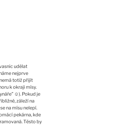
vasnic udělat
ícháme nejprve
emá totiž přijít
ru k okraji mísy.
lynáře” ☺). Pokud je
bližné, záleží na
se na mísu nelepí.
domácí pekárna, kde
rogramovaná. Těsto by