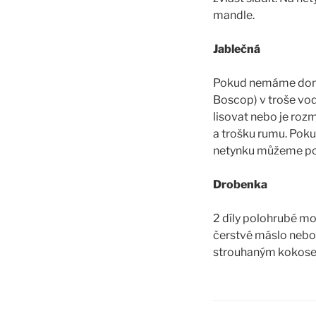
mandle.
Jablečná
Pokud nemáme domác
Boscop) v troše vod
lisovat nebo je roz
a trošku rumu. Poku
netynku můžeme pok
Drobenka
2 díly polohrubé mou
čerstvé máslo nebo
strouhaným kokose