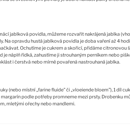
í jablková povidla, můžeme rozvařit nakrájená jablka (vho
y. Na opravdu hustá jablková povidla je doba vaření až 4 hodin
mačkávat. Ochutíme je cukrem a skořicí, přidáme citronovou š
d je náplň řídká, zahustíme ji strouhaným perníkem nebo piš
lást i čerstvá nebo mírně povařená nastrouhaná jablka.
ky (nebo místní „farine fluide” či „vloeiende bloem”), 1 díl cuk
 margarín podle potřeby promneme mezi prsty. Drobenku m
m, mletými ořechy nebo mandlemi.