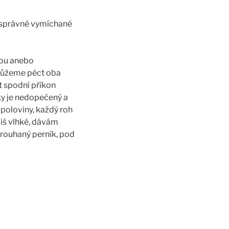
e správné vymíchané
kou anebo
můžeme péct oba
it spodní příkon
ky je nedopečený a
 poloviny, každý roh
liš vlhké, dávám
trouhaný perník, pod