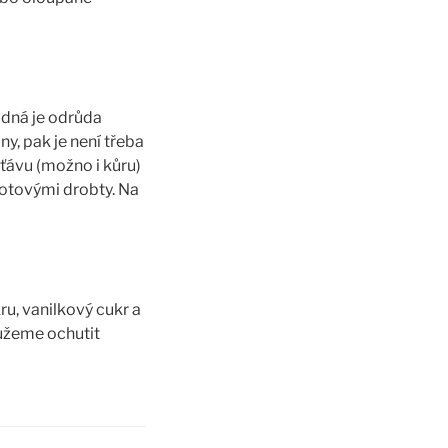
dná je odrůda
y, pak je není třeba
ťávu (možno i kůru)
kotovými drobty. Na
ru, vanilkový cukr a
ůžeme ochutit