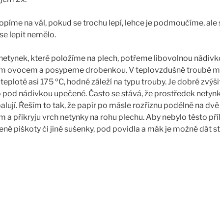
opíme na vál, pokud se trochu lepí, lehce je podmoučíme, al
se lepit nemělo.
netynek, které položíme na plech, potřeme libovolnou nádiv
m ovocem a posypeme drobenkou. V teplovzdušné troubě 
teplotě asi 175 ºC, hodně záleží na typu trouby. Je dobré zvýš
to pod nádivkou upečené. Často se stává, že prostředek netyn
alují. Řeším to tak, že papír po másle rozříznu podélně na dvě
 a přikryju vrch netynky na rohu plechu. Aby nebylo těsto pří
né piškoty či jiné sušenky, pod povidla a mák je možné dát s