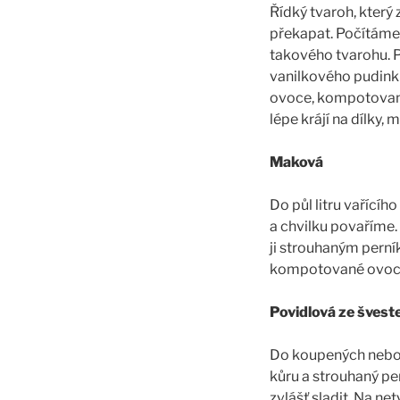
Řídký tvaroh, který
překapat. Počítáme 
takového tvarohu. P
vanilkového pudinku
ovoce, kompotované 
lépe krájí na dílky, 
Maková
Do půl litru vařící
a chvilku povaříme
ji strouhaným perní
kompotované ovoce
Povidlová ze švest
Do koupených nebo 
kůru a strouhaný pe
zvlášť sladit. Na n