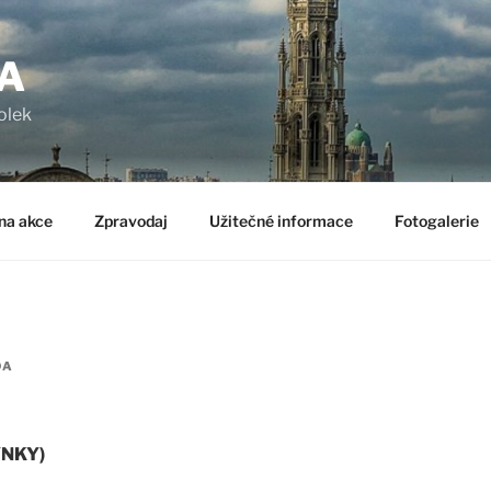
A
olek
na akce
Zpravodaj
Užitečné informace
Fotogalerie
DA
NKY)