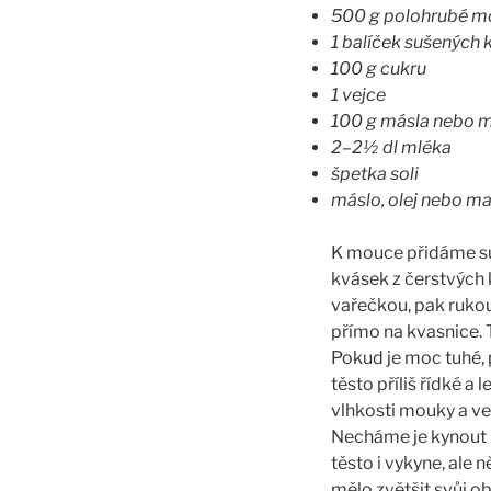
500 g polohrubé mou
1 balíček sušených 
100 g cukru
1 vejce
100 g másla nebo 
2–2½ dl mléka
špetka soli
máslo, olej nebo ma
K mouce přidáme suš
kvásek z čerstvých 
vařečkou, pak rukou
přímo na kvasnice. 
Pokud je moc tuhé, p
těsto příliš řídké a
vlhkosti mouky a vel
Necháme je kynout 
těsto i vykyne, ale 
mělo zvětšit svůj o