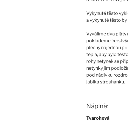
Vykynuté těsto vykl
a vykynuté těsto by 
Vyválíme dva pláty 
poklademe čerstvý
plechy najednou při 
tepla, aby bylo těs
rohy netynek se přip
netynky jím podložím
pod nádivku rozdrce
jablka strouhanku.
Náplně:
Tvarohová