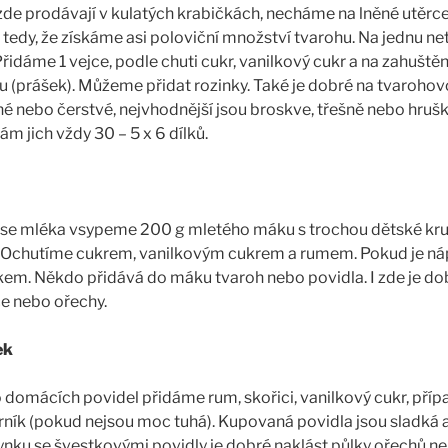
 zde prodávají v kulatých krabičkách, necháme na lněné utěrce
tedy, že získáme asi poloviční množství tvarohu. Na jednu net
řidáme 1 vejce, podle chuti cukr, vanilkový cukr a na zahuštěn
 (prášek). Můžeme přidat rozinky. Také je dobré na tvarohov
nebo čerstvé, nejvhodnější jsou broskve, třešně nebo hrušk
mám jich vždy 30 – 5 x 6 dílků.
ho se mléka vsypeme 200 g mletého máku s trochou dětské kr
. Ochutíme cukrem, vanilkovým cukrem a rumem. Pokud je náp
kem. Někdo přidává do máku tvaroh nebo povidla. I zde je do
 nebo ořechy.
ek
domácích povidel přidáme rum, skořici, vanilkový cukr, pří
rník (pokud nejsou moc tuhá). Kupovaná povidla jsou sladká až
etynku se švestkovými povidly je dobré naklást půlky ořechů 