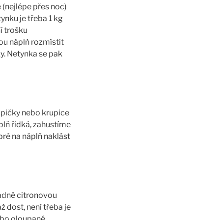
 (nejlépe přes noc)
ynku je třeba 1 kg
í trošku
ou náplň rozmístit
y. Netynka se pak
upičky nebo krupice
lň řídká, zahustíme
bré na náplň naklást
padně citronovou
 dost, není třeba je
nebo oloupané