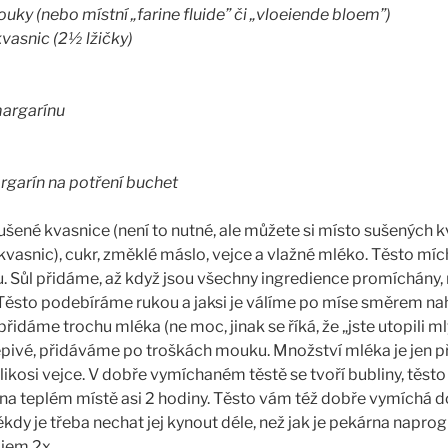
ky (nebo místní „farine fluide” či „vloeiende bloem”)
kvasnic (2½ lžičky)
margarínu
rgarín na potření buchet
ené kvasnice (není to nutné, ale můžete si místo sušených k
kvasnic), cukr, změklé máslo, vejce a vlažné mléko. Těsto m
. Sůl přidáme, až když jsou všechny ingredience promíchány, n
Těsto podebíráme rukou a jaksi je válíme po míse směrem naho
řidáme trochu mléka (ne moc, jinak se říká, že „jste utopili m
 lepivé, přidáváme po troškách mouku. Množství mléka je jen při
ikosi vejce. V dobře vymíchaném těstě se tvoří bubliny, těsto 
na teplém místě asi 2 hodiny. Těsto vám též dobře vymíchá 
někdy je třeba nechat jej kynout déle, než jak je pekárna nap
bjem 2x.