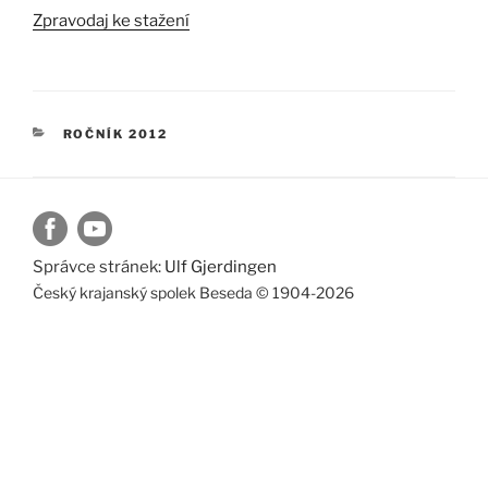
Zpravodaj ke stažení
RUBRIKY
ROČNÍK 2012
Správce stránek:
Ulf Gjerdingen
Český krajanský spolek Beseda © 1904-2026