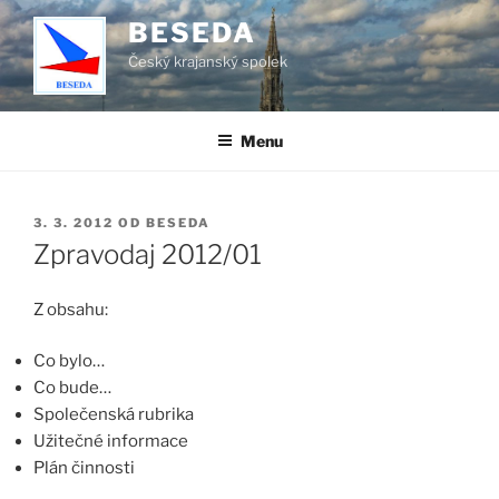
Přejít
BESEDA
k
Český krajanský spolek
obsahu
webu
Menu
PUBLIKOVÁNO
3. 3. 2012
OD
BESEDA
Zpravodaj 2012/01
Z obsahu:
Co bylo…
Co bude…
Společenská rubrika
Užitečné informace
Plán činnosti