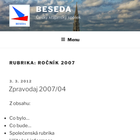
Přejít
BESEDA
k
Český krajanský spolek
obsahu
webu
Menu
RUBRIKA:
ROČNÍK 2007
PUBLIKOVÁNO
3. 3. 2012
Zpravodaj 2007/04
Z obsahu:
Co bylo…
Co bude…
Společenská rubrika