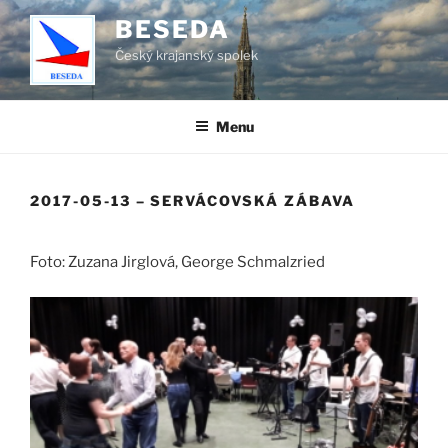
Přejít
BESEDA
k
Český krajanský spolek
obsahu
webu
Menu
2017-05-13 – SERVÁCOVSKÁ ZÁBAVA
Foto: Zuzana Jirglová, George Schmalzried