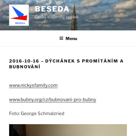
Přejít
BESEDA
k
Český krajanský spolek
obsahu
webu
Menu
2016-10-16 – DÝCHÁNEK S PROMÍTÁNÍM A
BUBNOVÁNÍ
www.nickysfamily.com
www.bubny.org/cz/bubnovani-pro-bubny
Foto: George Schmalzried