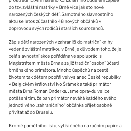
prostřednictvím našeho konzulárního oddělení zapíše
do tzv. zvláštní matriky v Brně více jak sto nově
narozených českých dětí. Samotného slavnostního
aktu se letos zúčastnilo 48 nových občánků v
doprovodu svých rodičů i starších sourozenců.
Zápis dětí narozených v zahraničí do matriční knihy
vedené zvláštní matrikou v Brně je důvodem toho, že je
celá slavnostní akce pořádána ve spolupráci s
Magistrátem města Brna a za již tradiční osobní účasti
brněnského primátora. Mnoho úspěchů na cestě
životem tak dětem popřál velvyslanec České republiky
v Belgickém království Ivo Šrámek a také primátor
města Brna Roman Onderka. Jsme opravdu velice
potěšeni tím, že pan primátor neváhá každého svého
jednotlivého „zahraničního“ občánka přijet osobně
přivítat až do Bruselu.
Kromě pamětního listu, vytištěného na ručním papíře a