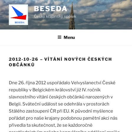
Přejít
BESEDA
k
Český krajanský spolek
obsahu
webu
Menu
2012-10-26 – VÍTÁNÍ NOVÝCH ČESKÝCH
OBČÁNKŮ
Dne 26. října 2012 uspořádalo Velvyslanectví České
republiky v Belgickém království již IV. ročník
slavnostního vítání českých občánků narozených v
Belgii. Sváteční událost se odehrála v prostorách
Stálého zastoupení ČR při EU. K původní myšlence
pořádat pro naše krajany podobnou pamětní akci nás
přivedla ta skutečnost, že se každoročně