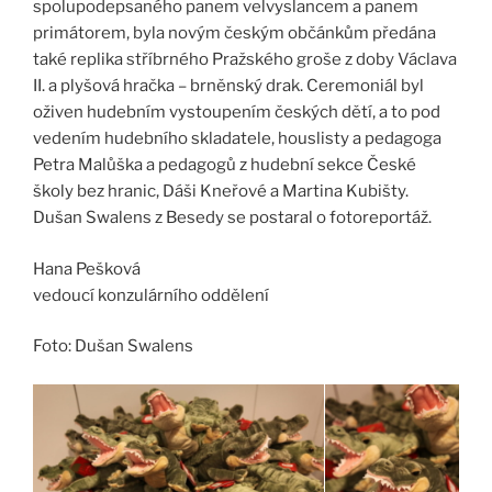
spolupodepsaného panem velvyslancem a panem
primátorem, byla novým českým občánkům předána
také replika stříbrného Pražského groše z doby Václava
II. a plyšová hračka – brněnský drak. Ceremoniál byl
oživen hudebním vystoupením českých dětí, a to pod
vedením hudebního skladatele, houslisty a pedagoga
Petra Malůška a pedagogů z hudební sekce České
školy bez hranic, Dáši Kneřové a Martina Kubišty.
Dušan Swalens z Besedy se postaral o fotoreportáž.
Hana Pešková
vedoucí konzulárního oddělení
Foto: Dušan Swalens