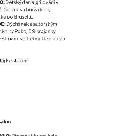
O:
Dětský den a grilování v
, Červnová burza knih,
ka po Bruselu…
DE:
Dýchánek s autorským
 knihy Pokoj č.9 krajanky
y Strnadové-Leboutte a burza
aj ke stažení
sahu: