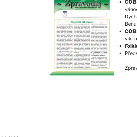
CO B
vánoč
Dých
Benu
CO 
víken
Folk
Před
Zprav