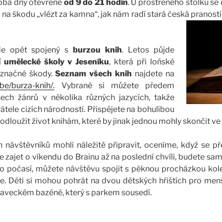
oba dny otevřené
od 9 do 21 hodin
. U prostřeného stolku se 
na škodu „vlézt za kamna“, jak nám radí stará česká pranost
de opět spojený s
burzou knih
. Letos půjde
í umělecké školy v Jeseníku
, která při loňské
a značné škody.
Seznam všech knih
najdete na
be/burza-knih/.
Vybrané si můžete předem
ech žánrů v několika různých jazycích, takže
átele cizích národností. Přispějete na bohulibou
dloužit život knihám, které by jinak jednou mohly skončit v
návštěvníků mohli náležitě připravit, oceníme, když se 
zajet o víkendu do Brainu až na poslední chvíli, budete sam
o počasí, můžete návštěvu spojit s pěknou procházkou kole
. Děti si mohou pohrát na dvou dětských hřištích pro menší
aveckém bazéně, který s parkem sousedí.