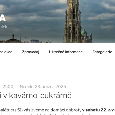
A
olek
na akce
Zpravodaj
Užitečné informace
Fotogalerie
- 21:00) — Neděle, 23. března 2025
i v kavárno-cukrárně
rbalétriers 51) vás zveme na domácí dobroty
v sobotu 22. a v