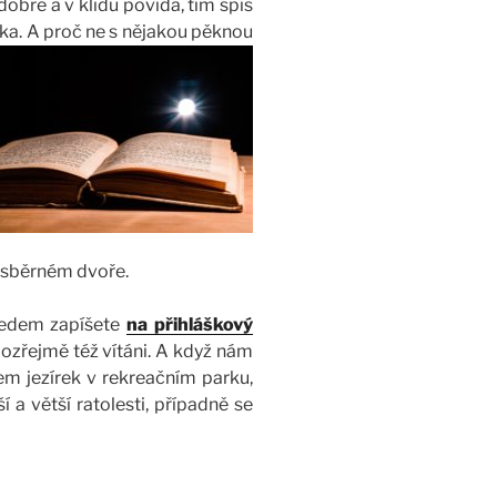
dobře a v klidu povídá, tím spíš
ika. A proč ne s nějakou pěknou
e sběrném dvoře.
předem zapíšete
na přihláškový
ozřejmě též vítáni. A když nám
m jezírek v rekreačním parku,
 a větší ratolesti, případně se