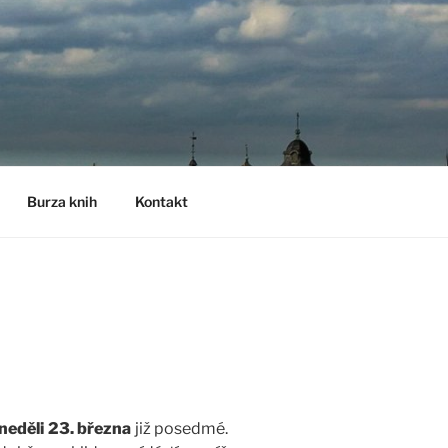
Burza knih
Kontakt
 neděli 23. března
již posedmé.