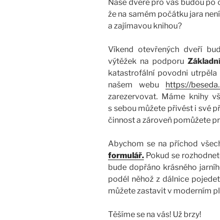
Naše dveře pro vás budou po 
že na samém počátku jara není 
a zajímavou knihou?
Víkend otevřených dveří bu
výtěžek na podporu
Základn
katastrofální povodni utrpěl
našem webu
https://beseda.
zarezervovat. Máme knihy vš
s sebou můžete přivést i své př
činnost a zároveň pomůžete pro
Abychom se na příchod všech 
formulář.
Pokud se rozhodnete 
bude dopřáno krásného jarníh
podél něhož z dálnice pojedete
můžete zastavit v moderním pl
Těšíme se na vás! Už brzy!