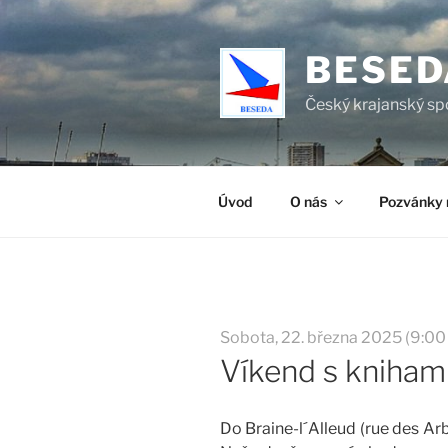
Přejít
k
BESED
obsahu
webu
Český krajanský sp
Úvod
O nás
Pozvánky 
Sobota, 22. března 2025 (9:00 
Víkend s kniham
Do Braine-l´Alleud (rue des A