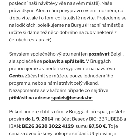
poslední naší návštěvy vše na svém místě). Naše
průvodkyně Alena nám povypráví o všem možném, co
třeba víte, ale i o tom, co jistojistě nevíte. Projedeme se
na lodičkách, polelkujeme na Burgu (Hradní náměstí) a
určitě si dáme též něco dobrého na zub v některé z
četných restaurací:)
Smyslem společného výletu není jen
poznávat
Belgii,
ale společně se
pobavit a spřátelit
. V Bruggách
přenocujeme a v neděli se vypravíme na návštěvu
Gentu.
Zúčastnit se můžete pouze jednodenního
programu, nebo s námi strávit celý víkend.
Nezapomeňte se v každém případě co nejdříve
přihlásit na adrese
spolek@beseda.be
Pokud budete chtít s námi v Bruggách přespat, pošlete
prosím
do 1. 9. 2014
na účet Besedy BIC: BBRUBEBB a
IBAN:
BE26 3630 3022 4129
sumu
87,50 €.
To je
cena za dvoulůžkový pokoj se snídaní. Ubytování je