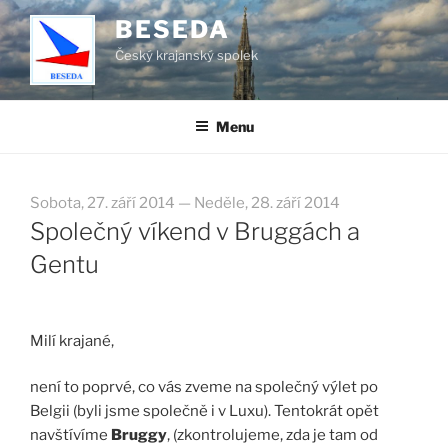
Přejít
BESEDA
k
Český krajanský spolek
obsahu
webu
Menu
Sobota, 27. září 2014 — Neděle, 28. září 2014
Společný víkend v Bruggách a
Gentu
Milí krajané,
není to poprvé, co vás zveme na společný výlet po
Belgii (byli jsme společně i v Luxu). Tentokrát opět
navštívíme
Bruggy
, (zkontrolujeme, zda je tam od