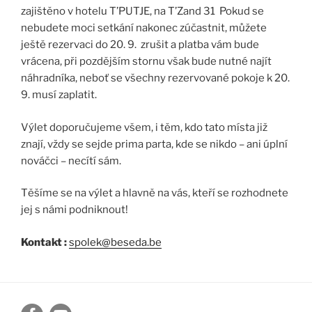
zajištěno v hotelu T’PUTJE, na T’Zand 31 Pokud se
nebudete moci setkání nakonec zúčastnit, můžete
ještě rezervaci do 20. 9. zrušit a platba vám bude
vrácena, při pozdějším stornu však bude nutné najít
náhradníka, neboť se všechny rezervované pokoje k 20.
9. musí zaplatit.
Výlet doporučujeme všem, i těm, kdo tato místa již
znají, vždy se sejde prima parta, kde se nikdo – ani úplní
nováčci – necítí sám.
Těšíme se na výlet a hlavně na vás, kteří se rozhodnete
jej s námi podniknout!
Kontakt :
spolek@beseda.be