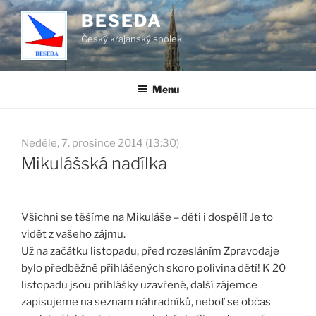
Přejít
BESEDA
k
Český krajanský spolek
obsahu
webu
Menu
Neděle, 7. prosince 2014 (13:30)
Mikulášská nadílka
Všichni se těšíme na Mikuláše – děti i dospělí! Je to
vidět z vašeho zájmu.
Už na začátku listopadu, před rozesláním Zpravodaje
bylo předběžně přihlášených skoro polivina dětí! K 20
listopadu jsou přihlášky uzavřené, další zájemce
zapisujeme na seznam náhradníků, neboť se občas