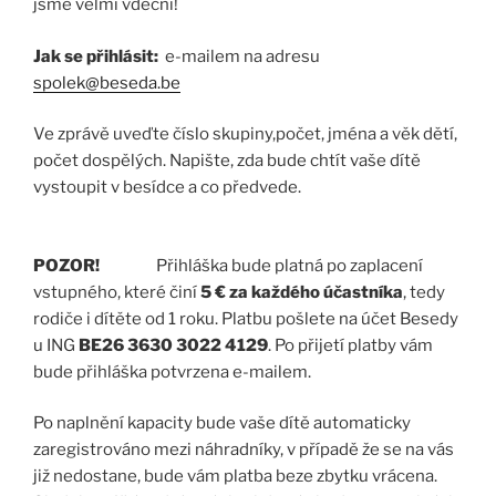
jsme velmi vděční!
Jak se přihlásit:
e-mailem na adresu
spolek@beseda.be
Ve zprávě uveďte číslo skupiny,počet, jména a věk dětí,
počet dospělých. Napište, zda bude chtít vaše dítě
vystoupit v besídce a co předvede.
POZOR!
Přihláška bude platná po zaplacení
vstupného, které činí
5 € za každého účastníka
, tedy
rodiče i dítěte od 1 roku. Platbu pošlete na účet Besedy
u ING
BE26 3630 3022 4129
. Po přijetí platby vám
bude přihláška potvrzena e-mailem.
Po naplnění kapacity bude vaše dítě automaticky
zaregistrováno mezi náhradníky, v případě že se na vás
již nedostane, bude vám platba beze zbytku vrácena.