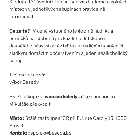
Sledujte též úvodní stránku, kde vás budeme o volných
místech v jednotlivých skupinách pravidelně
informovat.
Co za to?
V ceně vstupného je (kromě nadílky a
perníčků na zdobení) pro každého dětského i
dospělého účastníka též talířek s tradičním slaným či
sladkým domácím občerstvením a jeden nealkoholický
nápoj.
Těšíme se na vás.
výbor Besedy
PS: Zopakujte si
vánoční koledy
, ať se nám podaří
Mikuláše překvapit.
Místo :
Stálé zastoupení ČR při EU, rue Caroly 15, 1050
Brusel
Kontakt :
spolek@beseda.be