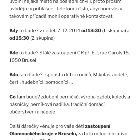
uvolní nějaké místo na poslední chvíli, proto prosím
uvádějte v přihlášce i telefonní číslo, abychom vás v
takovém případě mohli operativně kontaktovat.
Kdy
to bude? v neděli 7. 12. 2014
od 13:30
(1. skupina) a
od 15:30
(2. skupina)
Kde
to bude? Stálé zastoupení ČR při EU, rue Caroly 15,
1050 Brusel
Kdo
tam bude? spousta dětí a rodičů, Mikuláš, andělé,
čerti, hudebníci, pomocníci …
Co
tam bude? zdobení perníčků, výroba ozdob, koledy a
básničky, perníková nadílka, tradiční domácí
občerstvení a nápoje.
Další dárečky věnuje pro vaše děti
zastoupení
Olomouckého kraje v Bruselu,
za tuto milou iniciativu