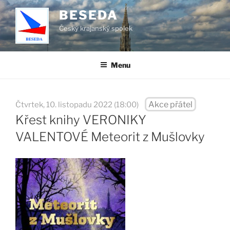
Přejít
BESEDA
k
Český krajanský spolek
obsahu
webu
Menu
Akce přátel
Čtvrtek, 10. listopadu 2022 (18:00)
Křest knihy VERONIKY
VALENTOVÉ Meteorit z Mušlovky