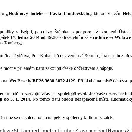
hru
„Hodinový hoteliér“ Pavla Landovského,
kterou v režii
Hele
epubliky v Belgii, pana Ivo Šrámka, s podporou Zastoupení Ústec
 pátek
17. ledna 2014 od 19:30
v divadelním sále
radnice ve Woluwe
ro Tomberg).
ateřina Trylčová, Petr Kub
á
t. Představení trvá 90 min., hraje se bez pře
e moct v přilehlém baru zakoupit české občerstvení a nápoje.
em na účet Besedy
BE26 3630 3022 4129.
Při platbě na místě dělá vstu
penku raději rezervujte včas na
spolek@beseda.be
Vaše rezervace bud
ji
do 5. 1. 2014.
Po tomto datu budou nezaplacená místa automatic
t
ěšíme se na shledanou a na pěkný společný kulturní zážitek.
Woluwe St. Lambert, (metro Tomberg), avenue Paul Hymans 2,