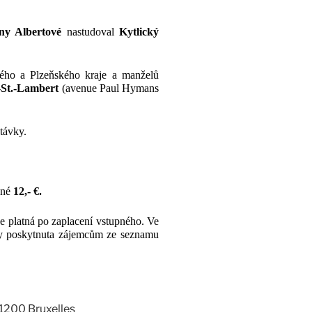
ny Albertové
nastudoval
Kytlický
kého a Plzeňského kraje a manželů
-St.-Lambert
(avenue Paul Hymans
stávky.
pné
12,- €.
e platná po zaplacení vstupného. Ve
ky poskytnuta zájemcům ze seznamu
 1200 Bruxelles