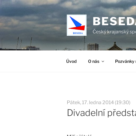
Přejít
k
BESED
obsahu
webu
Český krajanský sp
Úvod
O nás
Pozvánky 
Pátek, 17. ledna 2014 (19:30)
Divadelní předst