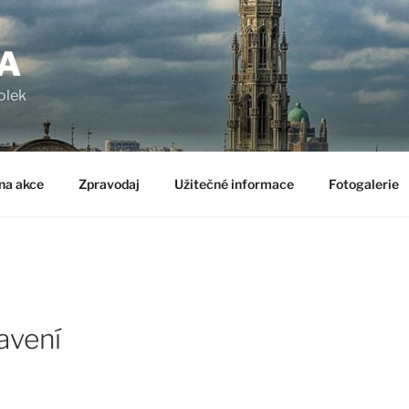
A
olek
na akce
Zpravodaj
Užitečné informace
Fotogalerie
avení