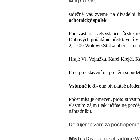
Milí přátelé,
srdečně vás zveme na divadelní 
ochotnický spolek
.
Pod záštitou velvyslance České r
Dubových
pořádáme představení v
2, 1200 Woluwe-St.-Lambert – met
Hrají: Vít Vejražka, Karel Krejčí, K
Před představením i po něm si budet
Vstupné
je
8,- eur
při platbě před
Počet míst je omezen, proto si vstu
vlastním zájmu tak učiňte nejpozdě
náhradníků.
Děkujeme vám za pochopení a 
Místo :
Divadelní sál radnice 