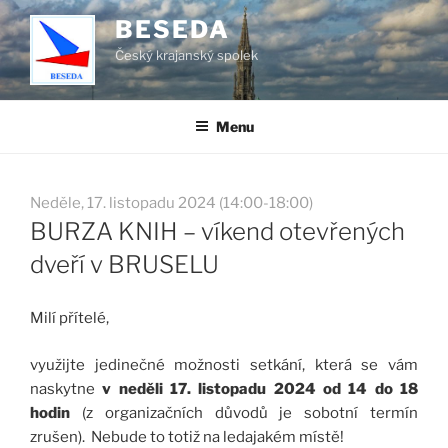
Přejít
BESEDA
k
Český krajanský spolek
obsahu
webu
Menu
Neděle, 17. listopadu 2024 (14:00-18:00)
BURZA KNIH – víkend otevřených
dveří v BRUSELU
Milí přítelé,
využijte jedinečné možnosti setkání, která se vám
naskytne
v neděli 17. listopadu 2024 od 14 do 18
hodin
(z organizačních důvodů je sobotní termín
zrušen). Nebude to totiž na ledajakém místě!