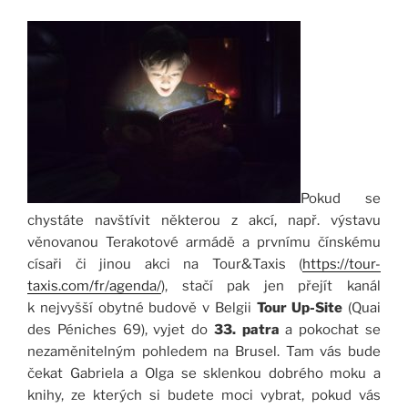
Pokud se
chystáte navštívit některou z akcí, např. výstavu
věnovanou Terakotové armádě a prvnímu čínskému
císaři či jinou akci na Tour&Taxis (
https://tour-
taxis.com/fr/
agenda/
), stačí pak jen přejít kanál
k nejvyšší obytné budově v Belgii
Tour Up-Site
(Quai
des Péniches 69), vyjet do
33. patra
a pokochat se
nezaměnitelným pohledem na Brusel. Tam vás bude
čekat Gabriela a Olga se sklenkou dobrého moku a
knihy, ze kterých si budete moci vybrat, pokud vás