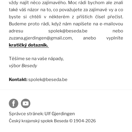
vždy najít něco zajímavého. Moc rádi bychom ale znali
také váš názor na to, co považujete za zajímavé vy a co
byste si chtěli v některém z příštích čísel přečíst.
Budeme proto rádi, když nám napíšete na e-mailovou
adresu
spolek@beseda.be
nebo
zuzana.gjerdingen@gmail.com
, anebo vyplníte
kratičký dotazník.
Těšíme se na vaše nápady,
výbor Besedy
Kontakt:
spolek@beseda.be
Správce stránek:
Ulf Gjerdingen
Český krajanský spolek Beseda © 1904-2026