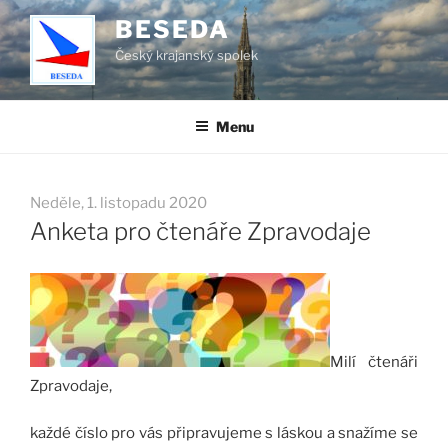
Přejít
BESEDA
k
Český krajanský spolek
obsahu
webu
Menu
Neděle, 1. listopadu 2020
Anketa pro čtenáře Zpravodaje
Milí čtenáři
Zpravodaje,
každé číslo pro vás připravujeme s láskou a snažíme se