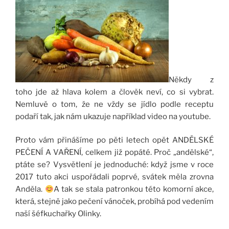
Někdy z
toho jde až hlava kolem a člověk neví, co si vybrat.
Nemluvě o tom, že ne vždy se jídlo podle receptu
podaří tak, jak nám ukazuje například video na youtube.
Proto vám přinášíme po pěti letech opět ANDĚLSKÉ
PEČENÍ A VAŘENÍ, celkem již popáté. Proč „andělské“,
ptáte se? Vysvětlení je jednoduché: když jsme v roce
2017 tuto akci uspořádali poprvé, svátek měla zrovna
Anděla.
A tak se stala patronkou této komorní akce,
která, stejně jako pečení vánoček, probíhá pod vedením
naší šéfkuchařky Olinky.