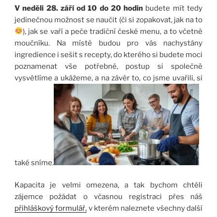
V neděli 28. září
od 10 do 20 hodin
budete mít tedy
jedinečnou možnost se naučit (či si zopakovat, jak na to
), jak se vaří a peče tradiční české menu, a to včetně
moučníku. Na místě budou pro vás nachystány
ingredience i sešit s recepty, do kterého si budete moci
poznamenat vše potřebné, postup si společně
vysvětlíme a ukážeme, a na závěr to, co jsme uvařili, si
také sníme.
Kapacita je velmi omezena, a tak bychom chtěli
zájemce požádat o včasnou registraci přes náš
přihláškový formulář,
v kterém naleznete všechny další