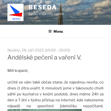
Přejít
BESEDA
k
Český krajanský spolek
obsahu
webu
Menu
Neděle, 28. září 2025 (10:00 - 20:00)
Andělské pečení a vaření V.
Milí krajané,
určitě se vám také občas stane, že najednou nevíte, co
dnes či zítra uvařit. V minulosti jsme v takovouto chvíli
sáhli po kuchařce v knižní podobě, dnes máme 24h za
den a 7 dní v týdnu přístup na internet, kde nalezneme
nápadů na zpestření jídelníčku nepočítaně.